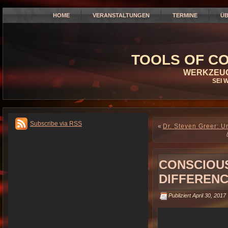
HOME
VERANSTALTUNGEN
TERMINE
ÜB
TOOLS OF CO
WERKZEUG
SEI 
Subscribe via RSS
«
Dr. Steven Greer: 
CONSCIOUS
DIFFEREN
Publiziert
April 30, 2017