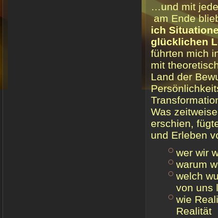
…und mit jede
am Ende blieb
ich Situatio
glücklichen 
führten mich i
mit theoretis
Land der Bewu
Persönlichkeit
Transformation
Was zeitweise
erschien, füg
und Erleben v
wer wir w
warum wi
welch wu
von uns l
wie Reali
Realität