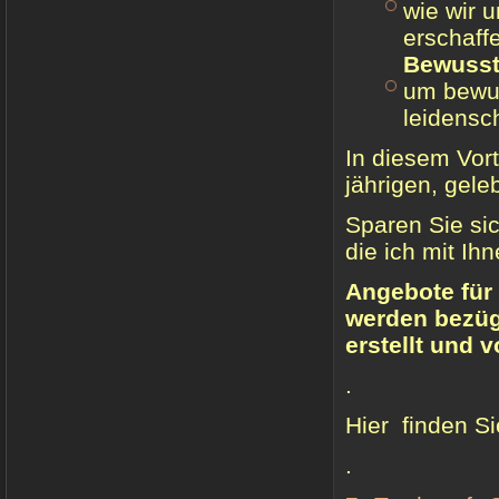
wie wir u
erschaff
Bewusst
um bewus
leidensc
In diesem Vort
jährigen, gele
Sparen Sie si
die ich mit Ih
Angebote für
werden bezügl
erstellt und
.
Hier finden S
.