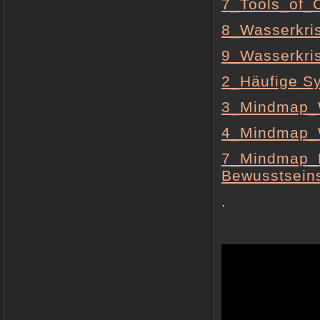
7_Tools_of_
8_Wasserkris
9_Wasserkri
2_Häufige S
3_Mindmap_We
4_Mindmap_Wi
7_Mindmap_M
Bewusstsein
.