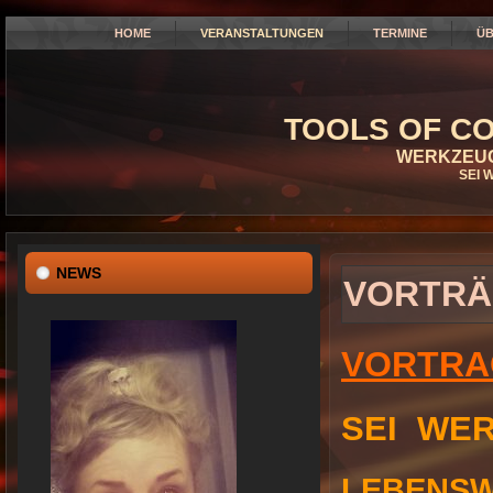
HOME
VERANSTALTUNGEN
TERMINE
ÜB
TOOLS OF CO
WERKZEUG
SEI 
NEWS
VORTRÄ
VORTRA
SEI WER
LEBENSW