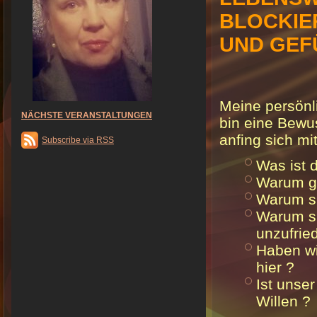
BLOCKIE
UND GEF
Meine persönli
NÄCHSTE VERANSTALTUNGEN
bin eine Bewu
anfing sich mi
Subscribe via RSS
Was ist 
Warum ge
Warum si
Warum si
unzufrie
Haben wi
hier ?
Ist unse
Willen ?