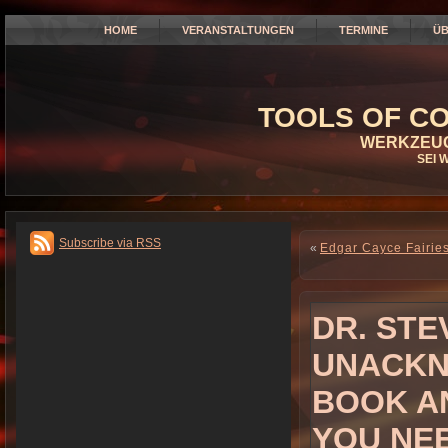
HOME
VERANSTALTUNGEN
TERMINE
ÜB
TOOLS OF CO
WERKZEUG
SEI 
Subscribe via RSS
«
Edgar Cayce Fairie
DR. STE
UNACKN
BOOK A
YOU NE