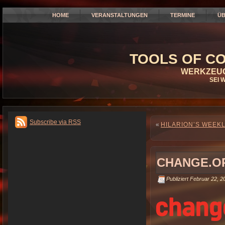
HOME
VERANSTALTUNGEN
TERMINE
ÜB
TOOLS OF CO
WERKZEUG
SEI 
Subscribe via RSS
«
HILARION’S WEEKLY
CHANGE.OR
Publiziert
Februar 22, 2