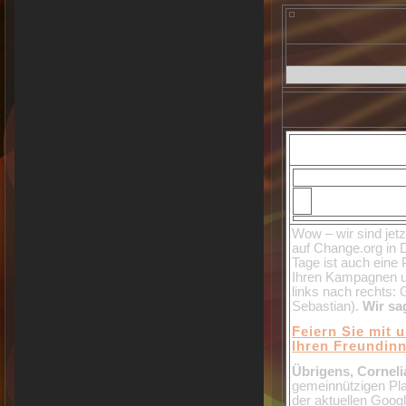
Wow – wir sind jet
auf Change.org in D
Tage ist auch eine 
Ihren Kampagnen u
links nach rechts:
Sebastian).
Wir sa
Feiern Sie mit u
Ihren Freundin
Übrigens, Corneli
gemeinnützigen Pl
der aktuellen Goog