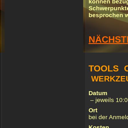
können bezügl
Schwerpunkte
besprochen w
NÄCHST
TOOLS O
WERKZE
Datum
– jeweils 10:0
Or
bei der Anmel
Koste