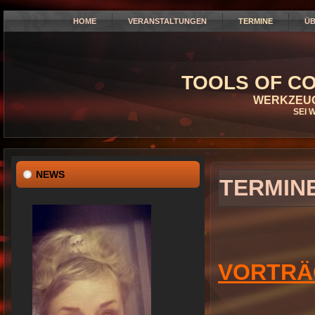
HOME
VERANSTALTUNGEN
TERMINE
ÜB
TOOLS OF CO
WERKZEUG
SEI 
NEWS
TERMIN
VORTRÄG