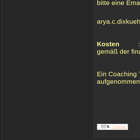
bitte eine Ema
an konta
arya.c.dixku
Ich melde 
Kosten
gemäß der fi
Teilne
Ein Coaching T
aufgenommen
Follow