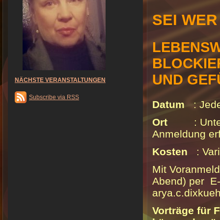
SEI WER
LEBENSW
BLOCKIE
UND GEF
NÄCHSTE VERANSTALTUNGEN
Subscribe via RSS
Datum
: Jede
Ort
: Unt
Anmeldung er
Kosten
: Vari
Mit Voranmeld
Abend) per E
arya.c.dixku
Vorträge für