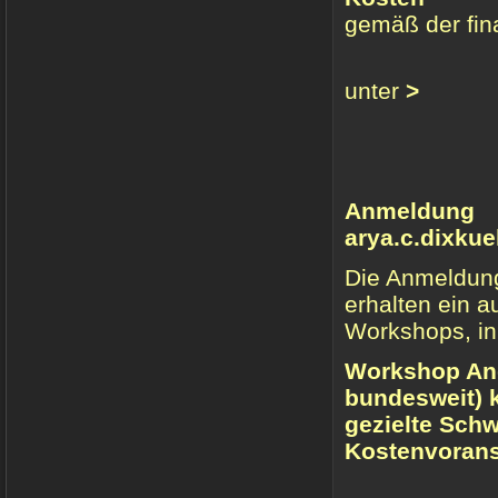
gemäß der fi
Teilnehme
unter
>
um eine V
Anmeldun
arya.c.dixku
Die Anmeldung 
erhalten ein a
Workshops, in
Workshop Ang
bundesweit) k
gezielte Schw
Kostenvorans