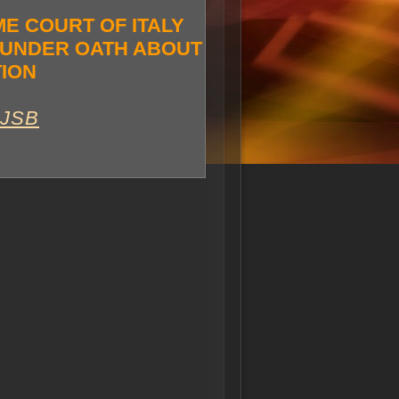
E COURT OF ITALY
 UNDER OATH ABOUT
TION
JJSB