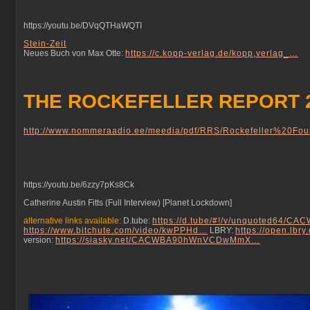
https://youtu.be/DVqQTHaWQTI
Stein-Zeit
Neues Buch von Max Otte:
https://c.kopp-verlag.de/kopp,verlag_…
.
.
THE ROCKEFELLER REPORT 
http://www.nommeraadio.ee/meedia/pdf/RRS/Rockefeller%20Fou
.
.
https://youtu.be/6zzy7pKs8Ck
Catherine Austin Fitts (Full Interview) [Planet Lockdown]
alternative links available:
D.tube:
https://d.tube/#!/v/unquoted64/C
https://www.bitchute.com/video/kwPPHd…
LBRY:
https://open.lb
version:
https://siasky.net/CACWBA90hWnVCDwMmX…
.
.