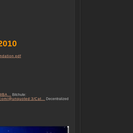
2010
ndation.pdf
ACWBA…
Bitchute:
ry.com/@unquoted:3/Cat…
Decentralized