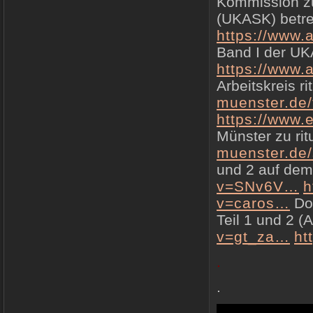
Kommission zu
(UKASK) betref
https://www
Band I der U
https://www
Arbeitskreis r
muenster.de/
https://www.
Münster zu rit
muenster.de
und 2 auf dem
v=SNv6V…
h
v=caros…
Dok
Teil 1 und 2 
v=gt_za…
ht
.
.