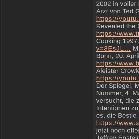
2002 in voller
Arzt von Ted 
https://yout
Revealed the O
https://www.t
Cooking 1997
v=3EsJL…
Ma
Bonn, 20. Apri
https://www.
Aleister Crowl
https://yout
Der Spiegel, M
Nummer, 4. Mä
versucht, die
Intentionen z
es, die Bestie
https://www.
jetzt noch off
Jeffrey Epstei