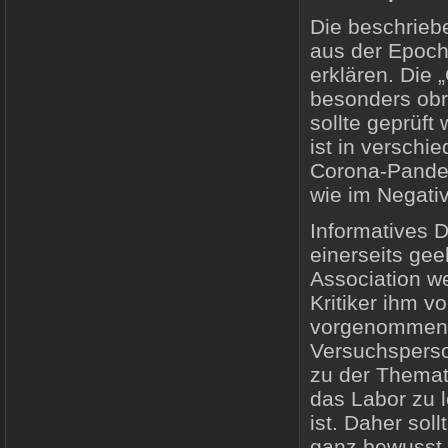
Die beschriebe
aus der Epoch
erklären. Die
besonders obr
sollte geprüf
ist in versch
Corona-Pandem
wie im Negati
Informatives 
einerseits gee
Association w
Kritiker ihm v
vorgenommen z
Versuchsperson
zu der Themati
das Labor zu l
ist. Daher sol
ganz bewusst 