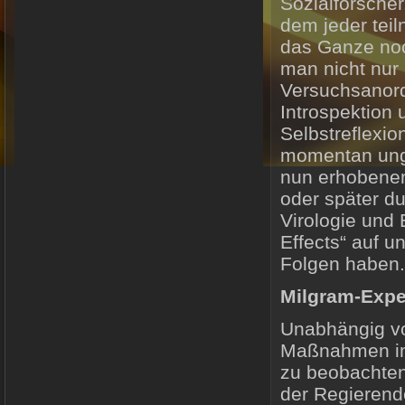
Sozialforsche
dem jeder tei
das Ganze noc
man nicht nur 
Versuchsanord
Introspektion
Selbstreflexion
momentan ungew
nun erhobenen 
oder später d
Virologie und 
Effects“ auf 
Folgen haben.
Milgram-Expe
Unabhängig vo
Maßnahmen im 
zu beobachten
der Regierend