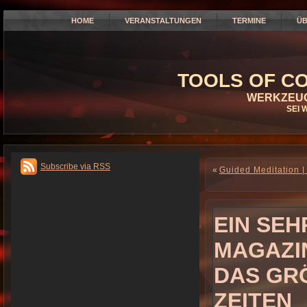
HOME
VERANSTALTUNGEN
TERMINE
ÜB
TOOLS OF CO
WERKZEUG
SEI 
Subscribe via RSS
«
Guided Meditation |
EIN SEH
MAGAZI
DAS GRÖ
EITEN