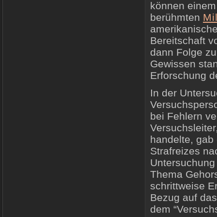
können einem 
berühmten
Mi
amerikanische
Bereitschaft 
dann Folge zu
Gewissen stan
Erforschung d
In der Untersu
Versuchsperso
bei Fehlern ve
Versuchsleite
handelte, gab 
Strafreizes na
Untersuchung 
Thema Gehorsa
schrittweise 
Bezug auf das
dem “Versuchsl