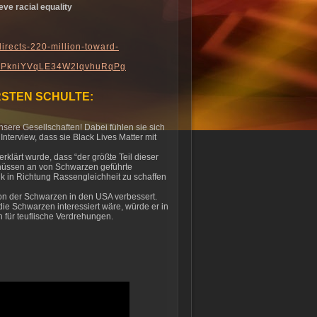
eve racial equality
irects-220-million-toward-
PkniYVqLE34W2lqvhuRqPg
RSTEN SCHULTE:
 unsere Gesellschaften! Dabei fühlen sie sich
nterview, dass sie Black Lives Matter mit
rklärt wurde, dass “der größte Teil dieser
chüssen an von Schwarzen geführte
ik in Richtung Rassengleichheit zu schaffen
ion der Schwarzen in den USA verbessert.
die Schwarzen interessiert wäre, würde er in
h für teuflische Verdrehungen.