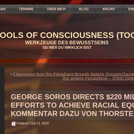
GEN
TERMINE
ÜBER MICH
BLOG
ARCHIV
EM
OOLS OF CONSCIOUSNESS (TOC
WERKZEUGE DES BEWUSSTSEINS
SEI WER DU WIRKLICH BIST
«
Channeling from the Pleiadians through Natalie Glossom/Sac
Die andere Perspektive – STASI Opf
GEORGE SOROS DIRECTS $220 M
EFFORTS TO ACHIEVE RACIAL EQ
KOMMENTAR DAZU VON THORSTE
Publiziert
Juli 13, 2020