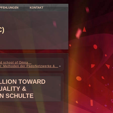
PFEHLUNGEN
KONTAKT
)
red school of Omna…
er: Methoden der PädoNetzwerke &…
»
ILLION TOWARD
UALITY &
N SCHULTE