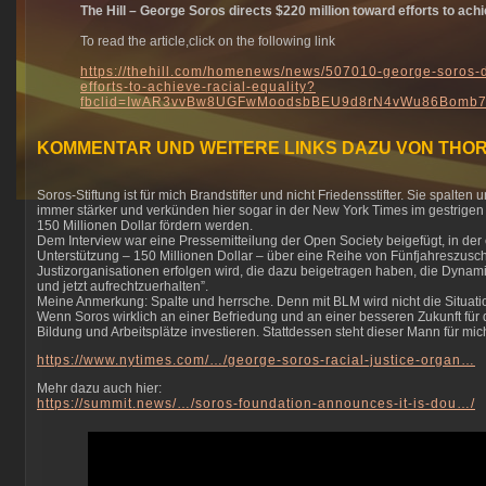
The Hill – George Soros directs $220 million toward efforts to achi
To read the article,click on the following link
https://thehill.com/homenews/news/507010-george-soros-d
efforts-to-achieve-racial-equality?
fbclid=IwAR3vvBw8UGFwMoodsbBEU9d8rN4vWu86Bomb7
KOMMENTAR UND WEITERE LINKS DAZU VON THO
Soros-Stiftung ist für mich Brandstifter und nicht Friedensstifter. Sie spalten
immer stärker und verkünden hier sogar in der New York Times im gestrigen I
150 Millionen Dollar fördern werden.
Dem Interview war eine Pressemitteilung der Open Society beigefügt, in der e
Unterstützung – 150 Millionen Dollar – über eine Reihe von Fünfjahreszus
Justizorganisationen erfolgen wird, die dazu beigetragen haben, die Dynam
und jetzt aufrechtzuerhalten”.
Meine Anmerkung: Spalte und herrsche. Denn mit BLM wird nicht die Situat
Wenn Soros wirklich an einer Befriedung und an einer besseren Zukunft für 
Bildung und Arbeitsplätze investieren. Stattdessen steht dieser Mann für mic
https://www.nytimes.com/…/george-soros-racial-justice-organ…
Mehr dazu auch hier:
https://summit.news/…/soros-foundation-announces-it-is-dou…/