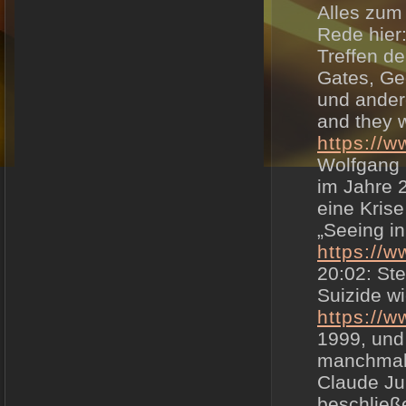
Alles zum
Rede hier
Treffen de
Gates, Ge
und ander
and they w
https://
Wolfgang 
im Jahre 
eine Kris
„Seeing in
https://
20:02: St
Suizide w
https://
1999, und
manchmal 
Claude Ju
beschließ