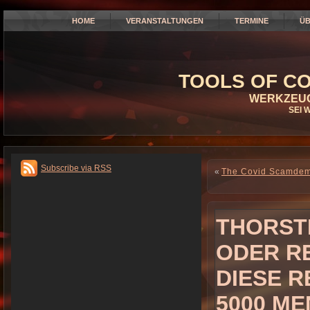
HOME
VERANSTALTUNGEN
TERMINE
ÜB
TOOLS OF CO
WERKZEUG
SEI 
Subscribe via RSS
«
The Covid Scamdem
THORSTE
ODER R
DIESE R
5000 ME