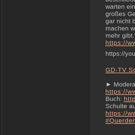
warten ein
großes Ges
gar nicht
machen wir
mehr gibt.
https://w
https://y
GD-TV S
► Moderat
https://
Buch:
htt
Schulte a
https://
#Querde