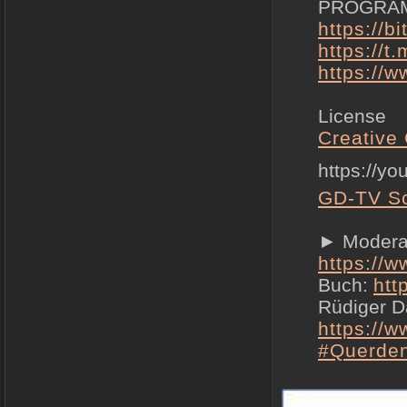
PROGRAM
https://b
https://
https://
License
Creative 
https://y
GD-TV S
► Moderat
https://
Buch:
htt
Rüdiger D
https://
#Querde