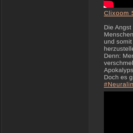
Clixoom 
Die Angst
Menschen 
und somit
herzustell
Denn: Men
verschmel
Apokalyps
Doch es gi
#Neurali