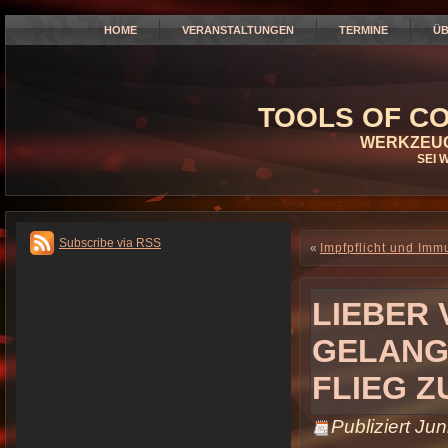
HOME
VERANSTALTUNGEN
TERMINE
ÜB
TOOLS OF CO
WERKZEUG
SEI 
Subscribe via RSS
«
Impfpflicht und Imm
LIEBER
GELANGW
FLIEG Z
Publiziert
Jun