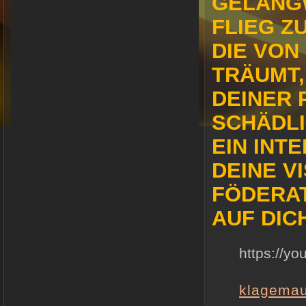
GELANGW
FLIEG Z
DIE VO
TRÄUMT,
DEINER 
SCHÄDLI
EIN INT
DEINE V
FÖDERAT
AUF DIC
https://y
klagema