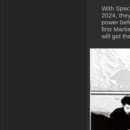
With Spac
2024, they
power befo
first Mart
will get t