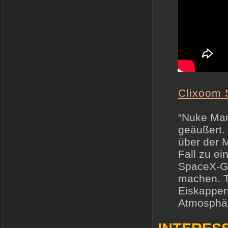
Clixoom 
“Nuke Mar
geäußert.
über der 
Fall zu e
SpaceX-Gr
machen. T
Eiskappen
Atmosphär