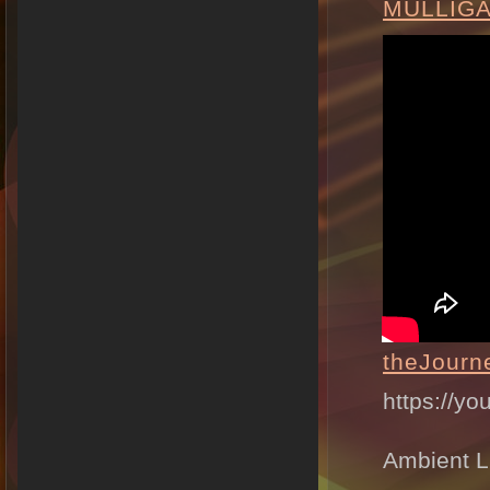
MULLIG
theJourn
https://y
Ambient L