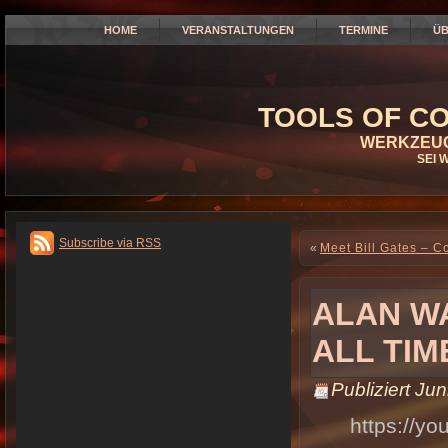
HOME
VERANSTALTUNGEN
TERMINE
ÜB
TOOLS OF CO
WERKZEUG
SEI 
Subscribe via RSS
«
Meet Bill Gates – Co
ALAN WA
ALL TIM
Publiziert
Jun
https://y