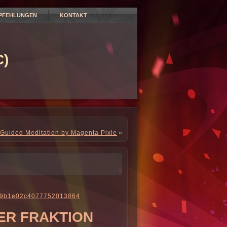
PFEHLUNGEN
KONTAKT
)
Guided Meditation by Magenta Pixie
»
a419b1e02c4077752013864
ER FRAKTION