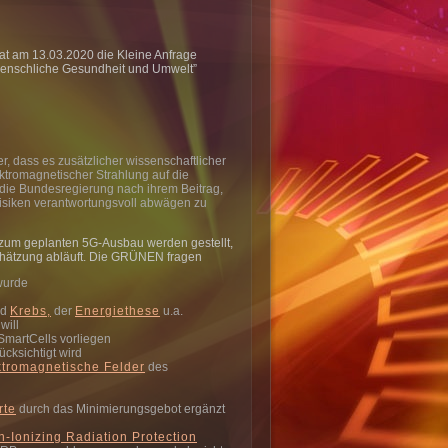
t am 13.03.2020 die Kleine Anfrage
menschliche Gesundheit und Umwelt”
r, dass es zusätzlicher wissenschaftlicher
ktromagnetischer Strahlung auf die
die Bundesregierung nach ihrem Beitrag,
siken verantwortungsvoll abwägen zu
zum geplanten 5G-Ausbau werden gestellt,
chätzung abläuft. Die GRÜNEN fragen
wurde
nd
Krebs,
der
Energiethese
u.a.
will
martCells vorliegen
ücksichtigt wird
tromagnetische Felder
des
rte
durch das Minimierungsgebot ergänzt
-Ionizing Radiation Protection