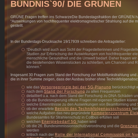
BÜNDNIS`90/ DIE GRÜNEN
GRÜNE Fragen treffen ins SchwarzeDie Bundestagsfraktion der GRÜNEN ha
“Auswirkungen von hochfrequenter elektromagnetischer Strahlung auf die 
gestellt.
In der Bundestags-Drucksache 19/17939 schreiben die Antragsteller:
“Deutlich wird auch aus Sicht der Fragestellerinnen und Fragestelle
Studien zur Erforschung der Auswirkungen von hochfrequenter ele
menschliche Gesundheit und die Umwelt bedarf. Daher fragen wir 
die bestehenden Wissenslücken zu schließen, um Chancen und Ri
können.”
Insgesamt 30 Fragen zum Stand der Forschung zur Mobilfunkstrahlung und 
die in ihrer Summe zeigen, dass der Ausbau bisher ohne Technikfolgenabs
wie das
Vorsorgeprinzip bei der 5G-Planung
berücksichtigt 
nach dem
Stand der Forschung
zu allen Frequenzen
detailliert u.a. nach dem Stand der Forschung zu DNA-Schäden u
ob die Bundesregierung offene Fragen mit eigenen Studien klären 
welche Erkenntnisse zu den Auswirkungen von Beamforming und S
ob der erwartete
Bericht des Technikfolgenausschusses
ber
welche Aufgaben das neu gegründete
Kompetenzzentrum Elek
Bundesamtes für Strahlenschutz in Cottbus erfüllen soll
welchen
Energiebedarf 5G
haben wird
ob die 26. Bundesimmissionsschutzverordnung und die
Grenzwe
werden
kritisch nach der
Rolle der International Commission on Non