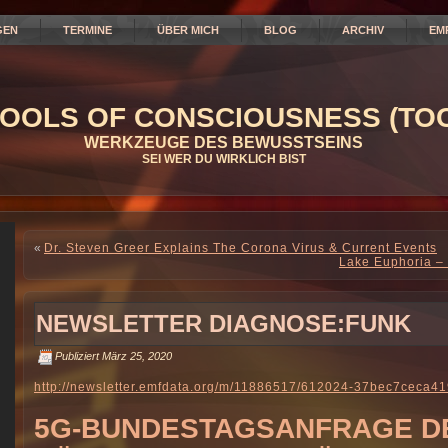
GEN
TERMINE
ÜBER MICH
BLOG
ARCHIV
EM
OOLS OF CONSCIOUSNESS (TOC
WERKZEUGE DES BEWUSSTSEINS
SEI WER DU WIRKLICH BIST
«
Dr. Steven Greer Explains The Corona Virus & Current Events
Lake Euphoria – 
NEWSLETTER DIAGNOSE:FUNK
Publiziert
März 25, 2020
http://newsletter.emfdata.org/m/11886517/612024-37bec7cec
5G-BUNDESTAGSANFRAGE D