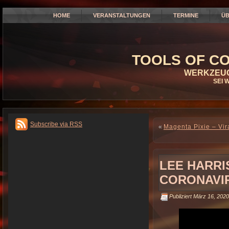
HOME
VERANSTALTUNGEN
TERMINE
ÜB
TOOLS OF CO
WERKZEUG
SEI 
Subscribe via RSS
«
Magenta Pixie – Vi
LEE HARRI
CORONAVI
Publiziert
März 16, 2020