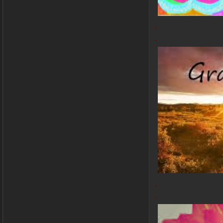
.
.
.
.