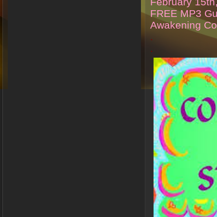
February 15t
FREE MP3 Gui
Awakening Co
.
.