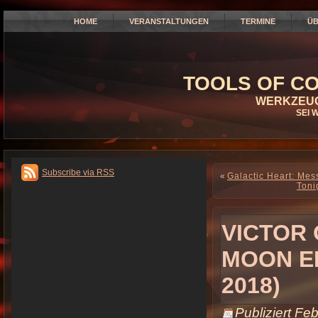
HOME
VERANSTALTUNGEN
TERMINE
ÜB
TOOLS OF CO
WERKZEUG
SEI 
Subscribe via RSS
«
Galactic Heart: Me
Toni
VICTOR 
MOON E
2018)
Publiziert
Feb