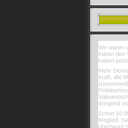
Jetzt hier kli
Wir waren d
haben den V
haben posit
Mehr Demokr
Kraft, die 
zusammenbr
Politiker/i
Volksentsc
dringend n
Schon 10.0
Mitglied. Si
überhaupt m