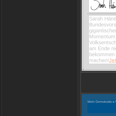
Sarah Händ
Bundesvors
gigantischen
Momentum i
Volksentsch
am Ende ni
bekommen i
machen!
Je
Mehr Demokratie e.V