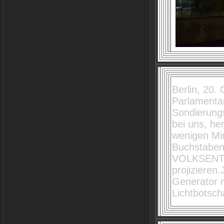
Berlin, 20.
Parlamentar
Sondierung
bei uns, he
wenigen Min
Buchstabe
VOLKSENTS
projizieren
Generator r
Lichtbotscha