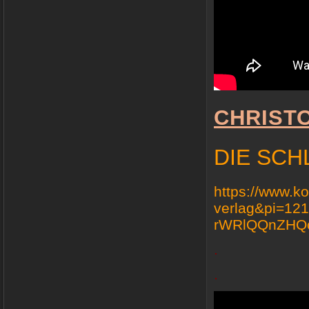
CHRIST
DIE SC
https://www.k
verlag&pi=12
rWRlQQnZHQ
.
.