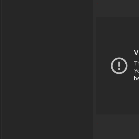
.
.
.
.