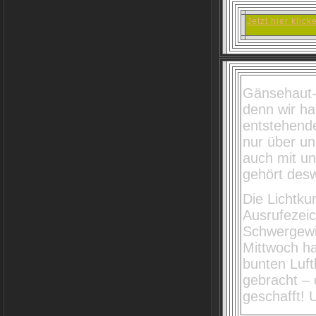
Jetzt hier kli
Gänsehaut-
denn wir ha
entstehende
nur über u
auch mit u
gehört desw
Die Lichtku
Ausrufezeic
Schwergewi
Mittwoch h
bunten Luft
gebracht – 
geschafft! 