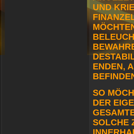
UND KRI
FINANZEL
MÖCHTEN,
BELEUCH
BEWAHREN
ESTABIL
NDEN, AL
EFINDEN
SO MÖCHT
DER EIG
GESAMTE
SOLCHE 
INNERHA