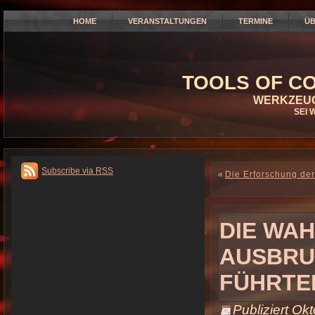
HOME
VERANSTALTUNGEN
TERMINE
ÜB
TOOLS OF CO
WERKZEUG
SEI 
Subscribe via RSS
«
Die Erforschung der
DIE WAH
AUSBRU
FÜHRTE
Publiziert
Okt