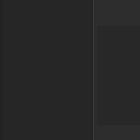
.
.
.
.