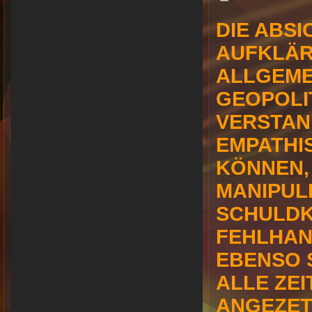
DIE ABSI
AUFKLÄR
ALLGEME
GEOPOLI
VERSTAN
EMPATHI
KÖNNEN,
MANIPUL
SCHULD
FEHLHAN
EBENSO S
ALLE ZE
ANGEZET