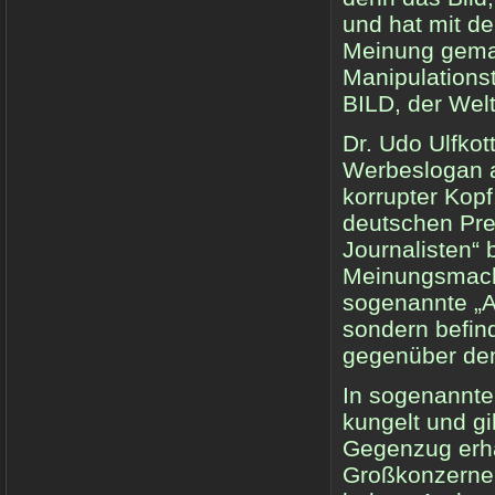
und hat mit de
Meinung gemach
Manipulationst
BILD, der Wel
Dr. Udo Ulfkot
Werbeslogan a
korrupter Kopf
deutschen Pre
Journalisten“ 
Meinungsmache
sogenannte „Al
sondern befind
gegenüber den
In sogenannten
kungelt und gi
Gegenzug erhä
Großkonzerne