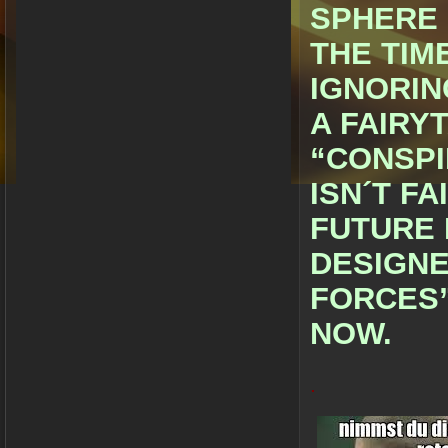
SPHERE 
THE TIM
IGNORIN
A FAIRY
“CONSPI
ISN´T F
FUTURE 
DESIGNE
FORCES”
NOW.
.