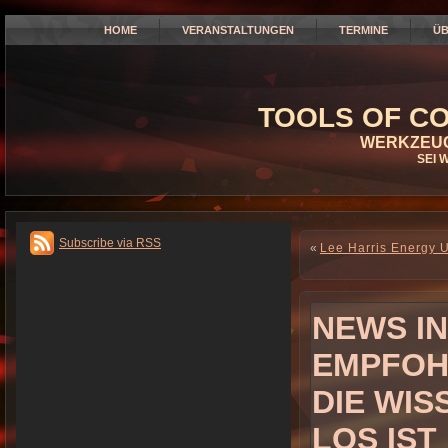
HOME
VERANSTALTUNGEN
TERMINE
ÜB
TOOLS OF CO
WERKZEUG
SEI 
Subscribe via RSS
«
Lee Harris Energy 
NEWS IN
EMPFOH
DIE WIS
LOS IST 