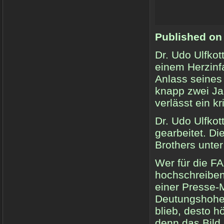
Published on
Dr. Udo Ulfkot
einem Herzinfa
Anlass seines 
knapp zwei Ja
verlässt ein k
Dr. Udo Ulfkot
gearbeitet. Di
Brothers unter
Wer für die F
hochschreiben
einer Presse-M
Deutungshoheit
blieb, desto h
denn das Bild,