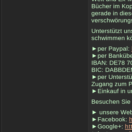
Bücher im Kopp
gerade in dies
verschwörungst
Unterstützt un
schwimmen k
►per Paypal:
►per Bankübe
IBAN: DE78 7
BIC: DABBD
►per Unterst
Zugang zum P
►Einkauf in 
Besuchen Sie
► unsere Web
►Facebook:
►Google+:
ht