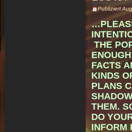
Publiziert
Aug
…PLEASE
INTENTI
THE POP
ENOUGH 
FACTS A
KINDS O
PLANS C
SHADOW
THEM. S
DO YOUR
INFORM 