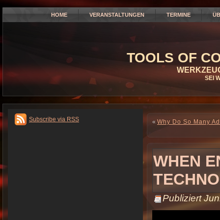
HOME
VERANSTALTUNGEN
TERMINE
ÜB
TOOLS OF CO
WERKZEUG
SEI 
Subscribe via RSS
«
Why Do So Many Adv
WHEN E
TECHN
Publiziert
Jun