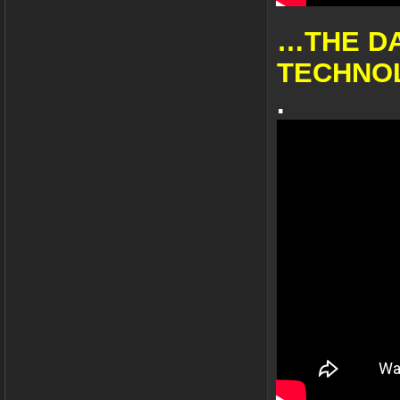
…THE DA
TECHNO
.