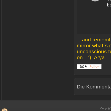
…and remember,
mirror what´s 
unconscious t
on…:). Arya
Follow
Die Kommentar
Copyrigh