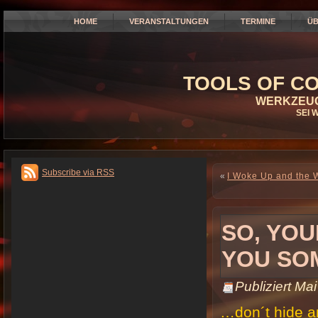
HOME
VERANSTALTUNGEN
TERMINE
ÜB
TOOLS OF CO
WERKZEUG
SEI 
Subscribe via RSS
«
I Woke Up and the W
SO, YOU
YOU SO
Publiziert
Mai
…don´t hide a