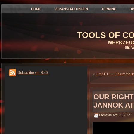
HOME
VERANSTALTUNGEN
TERMINE
ÜB
TOOLS OF CO
WERKZEUG
SEI 
Subscribe via RSS
«
HAARP – Chemtrails
OUR RIGHT
JANNOK A
Publiziert
Mai 1, 2017