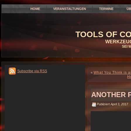
HOME
VERANSTALTUNGEN
TERMINE
ÜB
TOOLS OF CO
WERKZEUG
SEI 
Subscribe via RSS
«
What You Think is a
H
ANOTHER P
Publiziert
April 3, 2017