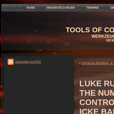
HOME
VERANSTALTUNGEN
TERMINE
ÜB
TOOLS OF CO
WERKZEUG
SEI 
Subscribe via RSS
«
Johanna Budwig, a G
LUKE R
THE NU
CONTROL
ICKE B