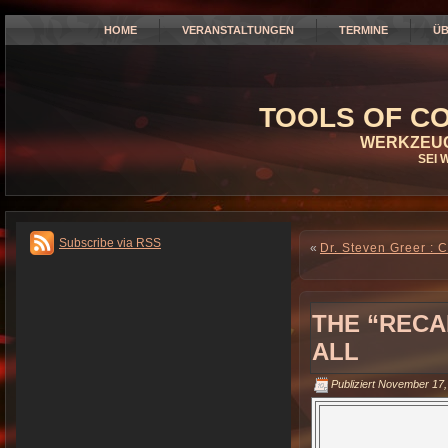
HOME
VERANSTALTUNGEN
TERMINE
ÜB
TOOLS OF CO
WERKZEUG
SEI 
Subscribe via RSS
«
Dr. Steven Greer : 
THE “RECA
ALL
Publiziert
November 17,