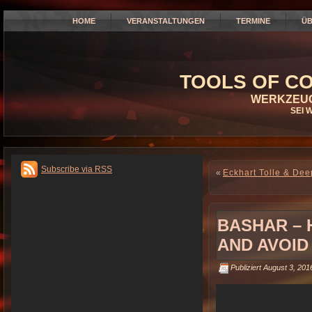
HOME
VERANSTALTUNGEN
TERMINE
ÜB
TOOLS OF CO
WERKZEUG
SEI 
Subscribe via RSS
«
Eckhart Tolle & Dee
BASHAR – 
AND AVOID
Publiziert
August 3, 201