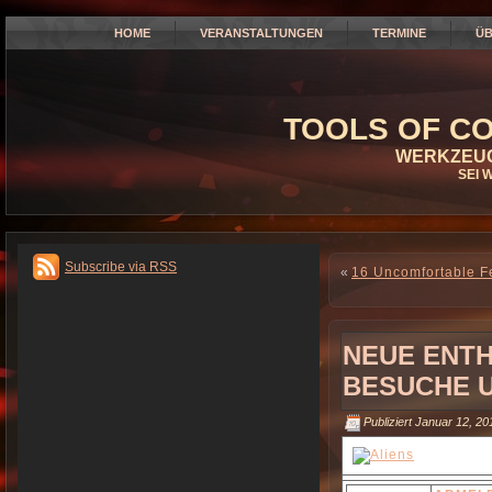
HOME
VERANSTALTUNGEN
TERMINE
ÜB
TOOLS OF CO
WERKZEUG
SEI 
Subscribe via RSS
«
16 Uncomfortable Fe
NEUE ENT
BESUCHE 
Publiziert
Januar 12, 20