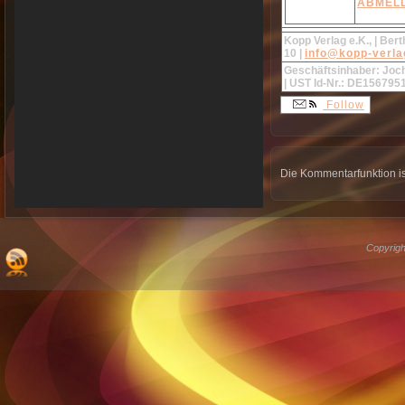
ABMEL
Kopp Verlag e.K.,
| Bert
10 |
info@kopp-verla
Geschäftsinhaber: Joche
| UST Id-Nr.: DE156795
Follow
Die Kommentarfunktion is
Copyrigh