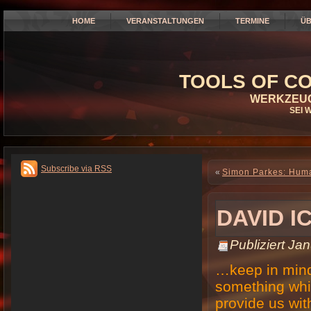
HOME
VERANSTALTUNGEN
TERMINE
ÜB
TOOLS OF CO
WERKZEUG
SEI 
Subscribe via RSS
«
Simon Parkes: Human
DAVID I
Publiziert
Jan
…keep in mind 
something whi
provide us wi