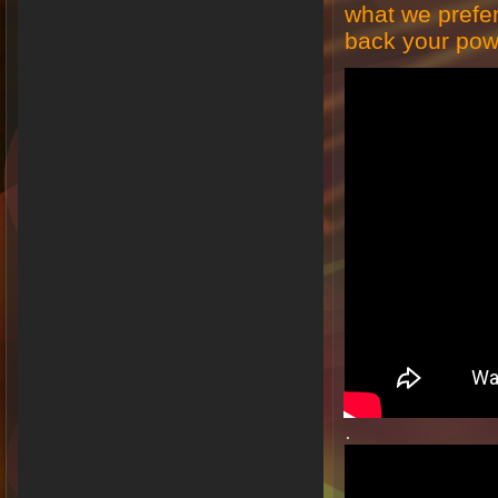
what we prefere
back your powe
.