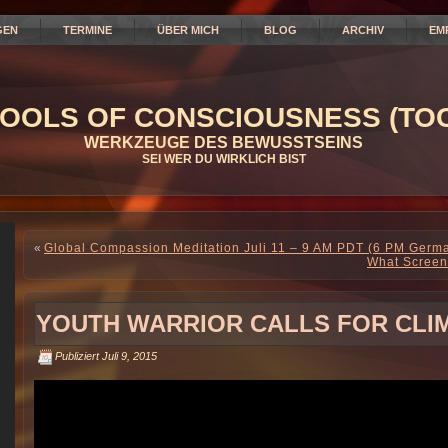
GEN
TERMINE
ÜBER MICH
BLOG
ARCHIV
EM
OOLS OF CONSCIOUSNESS (TOC
WERKZEUGE DES BEWUSSTSEINS
SEI WER DU WIRKLICH BIST
«
Global Compassion Meditation Juli 11 – 9 AM PDT (6 PM Germ
What Screen 
YOUTH WARRIOR CALLS FOR CLI
Publiziert
Juli 9, 2015