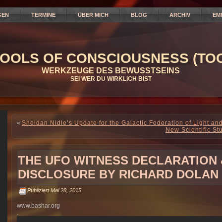
GEN
TERMINE
ÜBER MICH
BLOG
ARCHIV
EM
OOLS OF CONSCIOUSNESS (TOC
WERKZEUGE DES BEWUSSTSEINS
SEI WER DU WIRKLICH BIST
«
Sheldan Nidle’s Update for the Galactic Federation of Light an
New Scientific St
THE UFO WITNESS DECLARATION 
DISCLOSURE BY RICHARD DOLAN
Publiziert
Mai 28, 2015
www.bashar.org
.