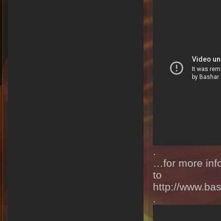
.
…for more inf
to
http://www.bas
.