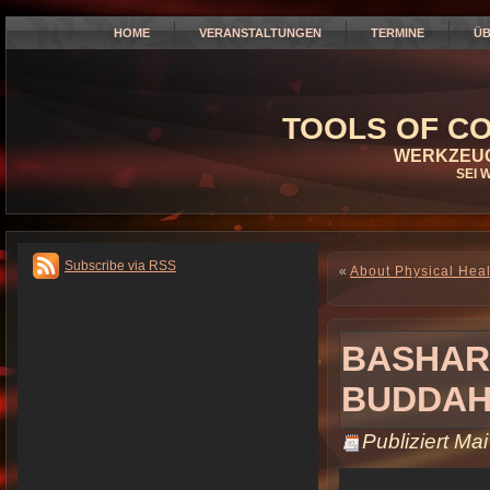
HOME
VERANSTALTUNGEN
TERMINE
ÜB
TOOLS OF CO
WERKZEUG
SEI 
Subscribe via RSS
«
About Physical Hea
BASHAR
BUDDAH 
Publiziert
Mai