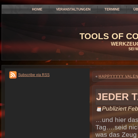
HOME
VERANSTALTUNGEN
TERMINE
ÜB
TOOLS OF CO
WERKZEUG
SEI 
Subscribe via RSS
«
HAPPYYYYY VALENT
JEDER T
Publiziert
Feb
…und hier das
Tag….seid nich
was das Zeug h