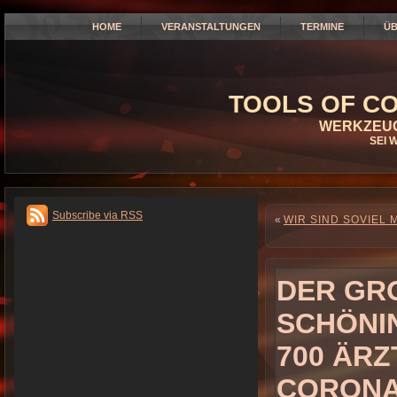
HOME
VERANSTALTUNGEN
TERMINE
ÜB
TOOLS OF CO
WERKZEUG
SEI 
Subscribe via RSS
«
WIR SIND SOVIEL 
DER GRO
SCHÖNI
700 ÄR
CORONA