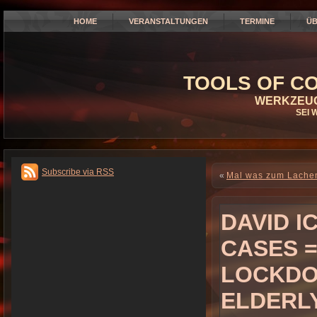
HOME
VERANSTALTUNGEN
TERMINE
ÜB
TOOLS OF CO
WERKZEUG
SEI 
Subscribe via RSS
«
Mal was zum Lache
DAVID I
CASES 
LOCKDO
ELDERLY