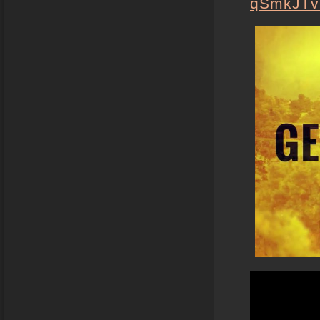
qSmkJTv