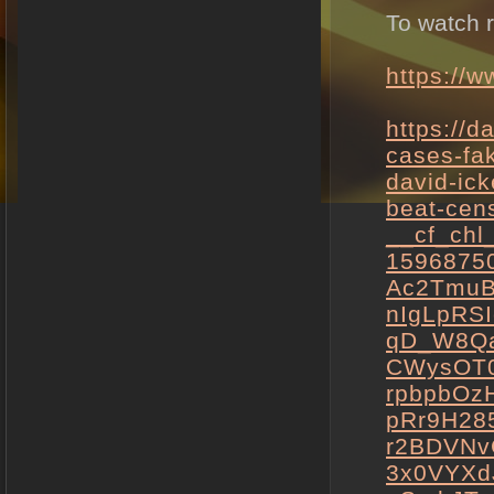
To watch r
https://
https://d
cases-fa
david-ick
beat-cen
__cf_ch
15968750
Ac2TmuB
nIgLpRS
qD_W8Qa
CWysOT
rpbpbOzH
pRr9H28
r2BDVNv
3x0VYXd