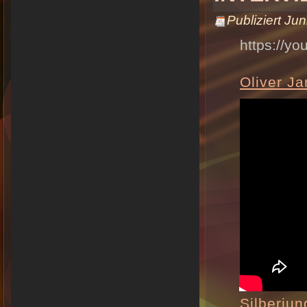
Publiziert
Jun
https://y
Oliver Ja
Silberjun