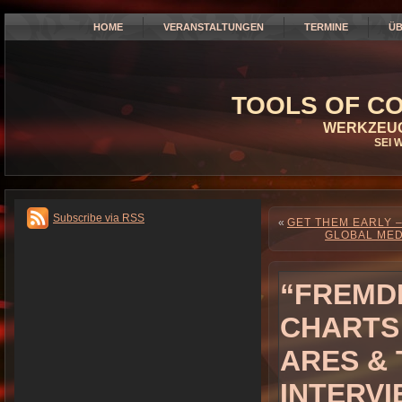
HOME
VERANSTALTUNGEN
TERMINE
ÜB
TOOLS OF CO
WERKZEUG
SEI 
Subscribe via RSS
«
GET THEM EARLY 
GLOBAL MED
“FREMD
CHARTS!
ARES &
INTERV