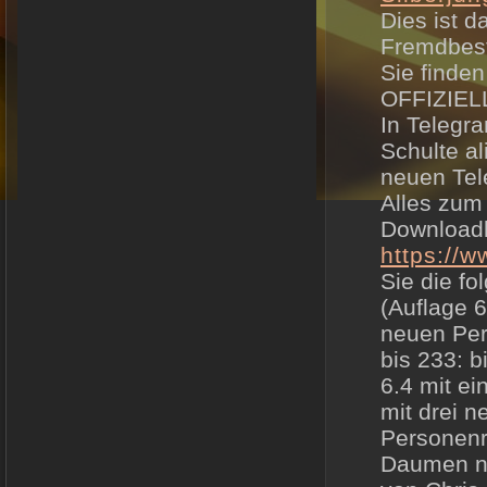
Dies ist d
Fremdbes
Sie finde
OFFIZIEL
In Telegr
Schulte al
neuen Te
Alles zum
Downloadl
https://
Sie die f
(Auflage 6
neuen Per
bis 233: b
6.4 mit ei
mit drei n
Personenr
Daumen n