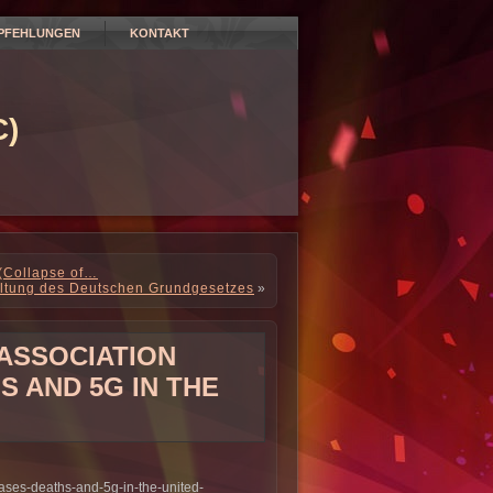
PFEHLUNGEN
KONTAKT
)
(Collapse of…
altung des Deutschen Grundgesetzes
»
 ASSOCIATION
S AND 5G IN THE
ases-deaths-and-5g-in-the-united-