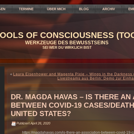
GEN
TERMINE
ÜBER MICH
BLOG
ARCHIV
EM
OOLS OF CONSCIOUSNESS (TOC
WERKZEUGE DES BEWUSSTSEINS
SEI WER DU WIRKLICH BIST
«
Laura Eisenhower and Magenta Pixie – Wings in the Darkness 
Livestreams aus Berlin: Demo zur Einh
DR. MAGDA HAVAS – IS THERE AN
BETWEEN COVID-19 CASES/DEATH
UNITED STATES?
Publiziert
April 26, 2020
https://magdahavas.com/is-there-an-association-between-covid-19-c