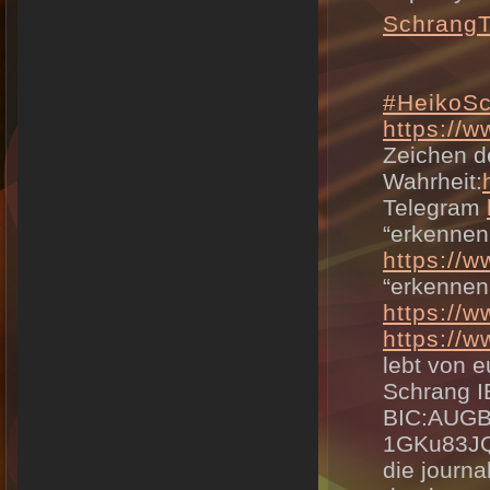
Schrang
#HeikoS
https://
Zeichen d
Wahrheit:
Telegram
“erkennen
https://
“erkennen
https://
https://
lebt von e
Schrang 
BIC:AUG
1GKu83JQ
die journ