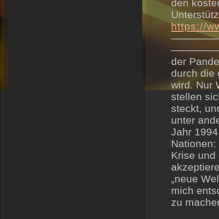
den kosten
Unterstütz
https://
————
————————
der Pande
durch die 
wird. Nur
stellen si
steckt, un
unter and
Jahr 1994
Nationen: 
Krise und
akzeptiere
„neue Welt
mich ents
zu mache