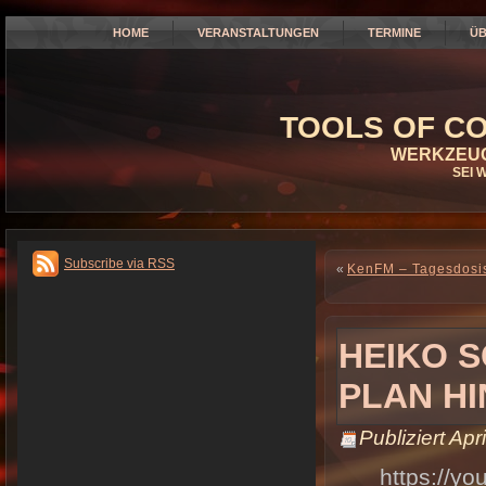
HOME
VERANSTALTUNGEN
TERMINE
ÜB
TOOLS OF CO
WERKZEUG
SEI 
Subscribe via RSS
«
KenFM – Tagesdosis
HEIKO 
PLAN HI
Publiziert
Apri
https://