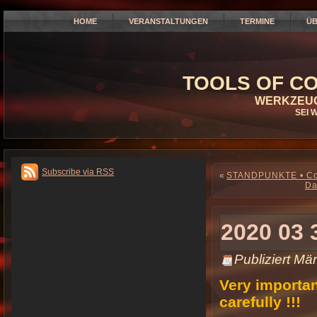
HOME
VERANSTALTUNGEN
TERMINE
ÜB
TOOLS OF CO
WERKZEUG
SEI 
Subscribe via RSS
«
STANDPUNKTE • Coro
Da
2020 03
Publiziert
Mär
Very importan
carefully !!!