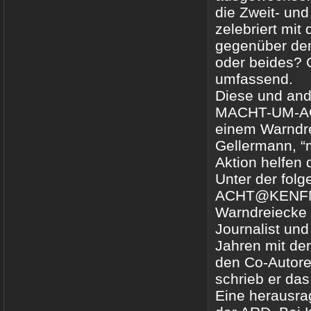
die Zweit- und
zelebriert mit
gegenüber dem
oder beides? 
umfassend.
Diese und and
MACHT-UM-ACHT
einem Warndre
Gellermann, “
Aktion helfen
Unter der fo
ACHT@KENFM.D
Warndreiecke 
Journalist und
Jahren mit de
den Co-Autore
schrieb er da
Eine herausra