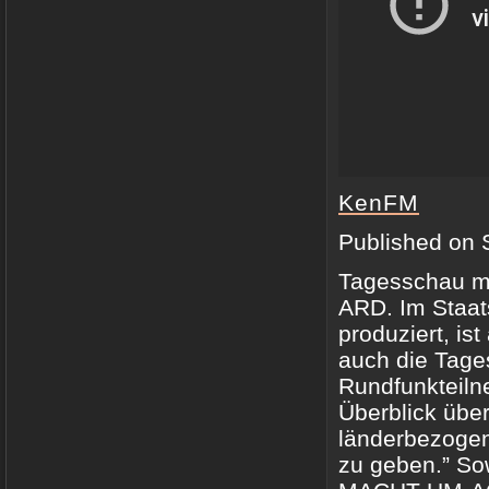
KenFM
Published on 
Tagesschau ma
ARD. Im Staat
produziert, is
auch die Tage
Rundfunkteiln
Überblick über
länderbezogen
zu geben.” Sow