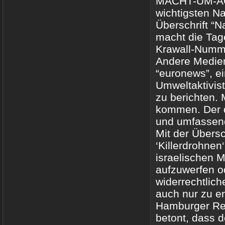
MACHT-UM-ACHT
wichtigsten N
Überschrift “N
macht die Tag
Krawall-Numme
Andere Medien
“euronews”, e
Umweltaktivis
zu berichten. 
kommen. Der de
und umfassend
Mit der Übersc
‘Killerdrohnen
israelischen M
aufzuwerfen o
widerrechtlic
auch nur zu e
Hamburger Red
betont, dass de