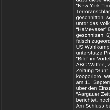
“New York Time
Terroranschlag
geschnitten, s
unter das Volk
“HaMevaser” B
geschnitten. 
falsch zugeor
US Wahlkampf,
unterstütze Pr
“Bild” im Vor
ABC Waffen, wa
Zeitung “Sun”
kooperiere, wa
am 11. Septem
über den Eins
“Aargauer Zei
berichtet, no
Am Schluss be