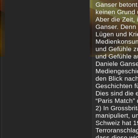
Ganser betont,
keinen Grund 
Aber die Zeit,
Ganser. Denn 
Lügen und Kri
Medienkonsum
und Gefühle z
und Gefühle a
Daniele Ganser
Mediengeschic
den Blick nach
Geschichten f
Dies sind die 
“Paris Match” 
2) In Grossbri
manipuliert, u
Schweiz hat 19
Terroranschlag
dass diese wie