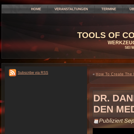
HOME
VERANSTALTUNGEN
TERMINE
ÜB
TOOLS OF CO
WERKZEUG
SEI 
Subscribe via RSS
«
How To Create The 
DR. DAN
DEN ME
Publiziert
Sep