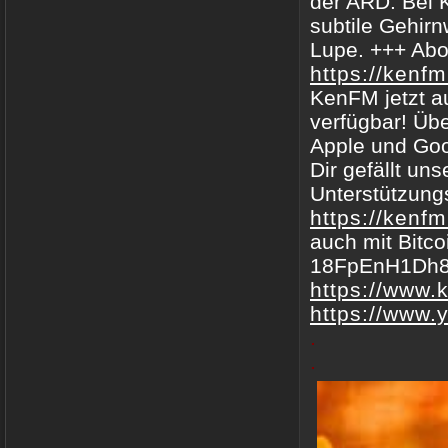
der ARD. Bei 
subtile Gehir
Lupe. +++ Abo
https://kenfm
KenFM jetzt a
verfügbar! Üb
Apple und Goo
Dir gefällt u
Unterstützung
https://kenf
auch mit Bitco
18FpEnH1Dh
https://www.
https://www
.
.