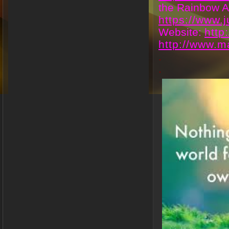
the Rainbow Ac
https://www.
Website:
http
http://www.m
.
.