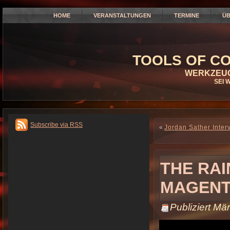
HOME
VERANSTALTUNGEN
TERMINE
ÜB
TOOLS OF CO
WERKZEUG
SEI 
Subscribe via RSS
«
Jordan Sather Inter
THE RAI
MAGENTA
Publiziert
Mär