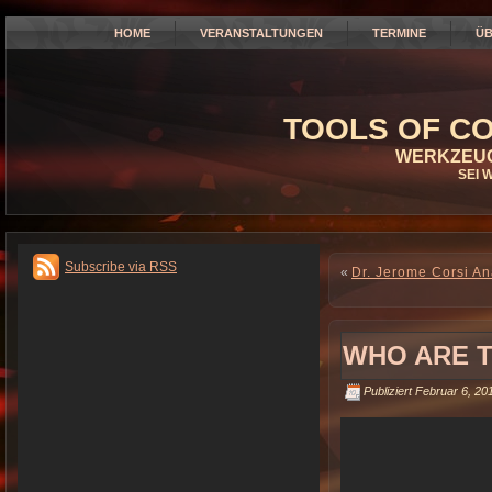
HOME
VERANSTALTUNGEN
TERMINE
ÜB
TOOLS OF CO
WERKZEUG
SEI 
Subscribe via RSS
«
Dr. Jerome Corsi A
WHO ARE T
Publiziert
Februar 6, 20