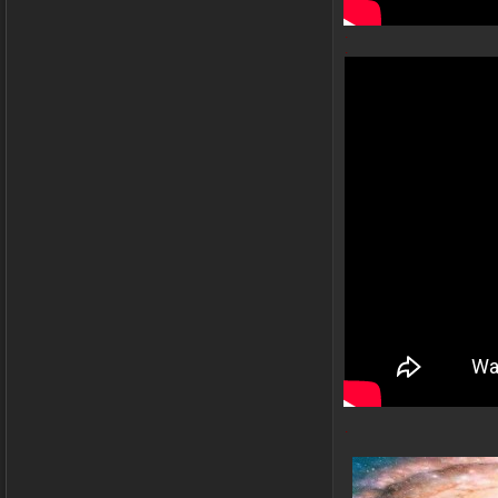
.
.
.