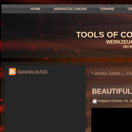
HOME
VERANSTALTUNGEN
TERMINE
ÜB
TOOLS OF CO
WERKZEUG
SEI 
Subscribe via RSS
«
Jordan Sather – “Par
BEAUTIFUL
Publiziert
Oktober 18, 2