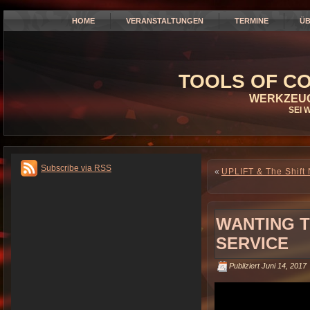
HOME
VERANSTALTUNGEN
TERMINE
ÜB
TOOLS OF CO
WERKZEUG
SEI 
Subscribe via RSS
«
UPLIFT & The Shift
WANTING T
SERVICE
Publiziert
Juni 14, 2017