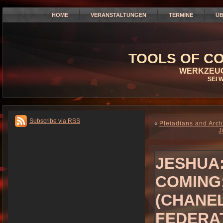
HOME
VERANSTALTUNGEN
TERMINE
ÜB
TOOLS OF CO
WERKZEUG
SEI 
Subscribe via RSS
«
Pleiadians and Arc
J
JESHUA:
COMING;
(CHANEL
FEDERA