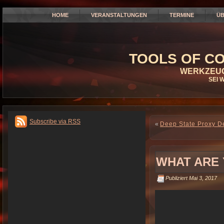
HOME
VERANSTALTUNGEN
TERMINE
ÜB
TOOLS OF CO
WERKZEUG
SEI 
Subscribe via RSS
«
Deep State Proxy D
WHAT ARE 
Publiziert
Mai 3, 2017