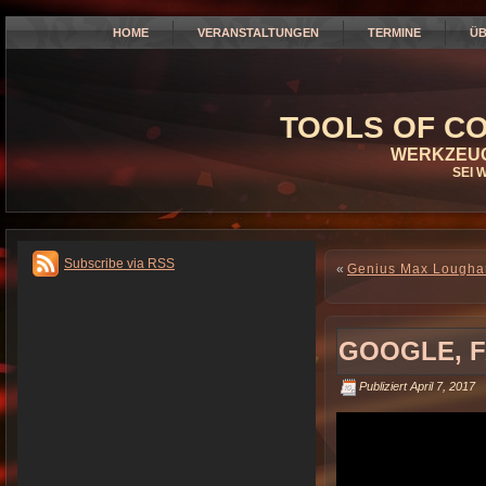
HOME
VERANSTALTUNGEN
TERMINE
ÜB
TOOLS OF CO
WERKZEUG
SEI 
Subscribe via RSS
«
Genius Max Loughan
GOOGLE, F
Publiziert
April 7, 2017