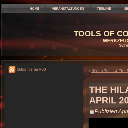
HOME
VERANSTALTUNGEN
TERMINE
ÜB
TOOLS OF CO
WERKZEUG
SEI 
Subscribe via RSS
«
Nikola Tesla & The
THE HIL
APRIL 2
Publiziert
Apri