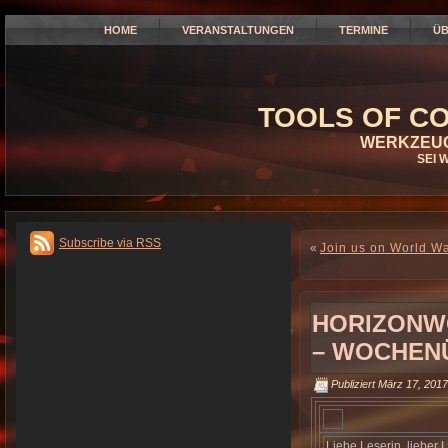
HOME
VERANSTALTUNGEN
TERMINE
ÜB
TOOLS OF CO
WERKZEUG
SEI 
Subscribe via RSS
«
Join us on World Wa
HORIZONW
– WOCHEN
Publiziert
März 17, 2017
Liebe Leserin, lieber L