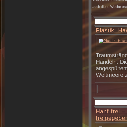
auch diese Woche erwa
Plastik: Ha
Traumstränd
Handeln. Die
angespültem 
Weltmeere z
Hanf frei 
freigegebe