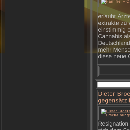
erlaubt Ärz
extrakte zu
einstimmig 
Cannabis al
Deutschland
mehr Mensch
diese neue
Dieter Broe
gegensätzl
Resignation 