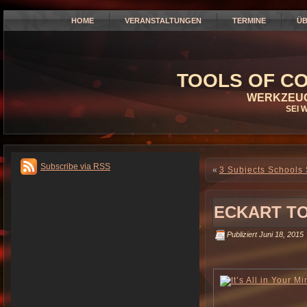
HOME
VERANSTALTUNGEN
TERMINE
ÜB
TOOLS OF CO
WERKZEUG
SEI 
Subscribe via RSS
«
3 Subjects Schools
ECKART T
Publiziert
Juni 18, 2015