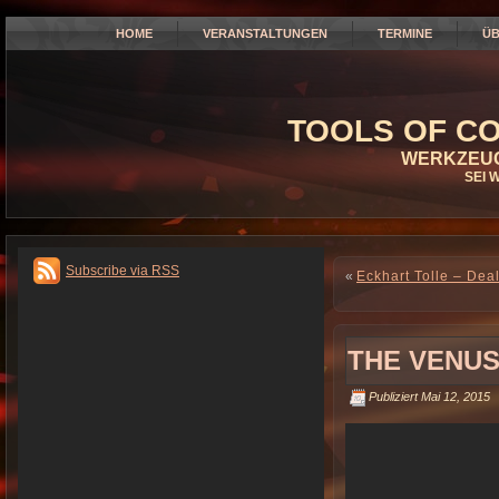
HOME
VERANSTALTUNGEN
TERMINE
ÜB
TOOLS OF CO
WERKZEUG
SEI 
Subscribe via RSS
«
Eckhart Tolle – Dea
THE VENU
Publiziert
Mai 12, 2015