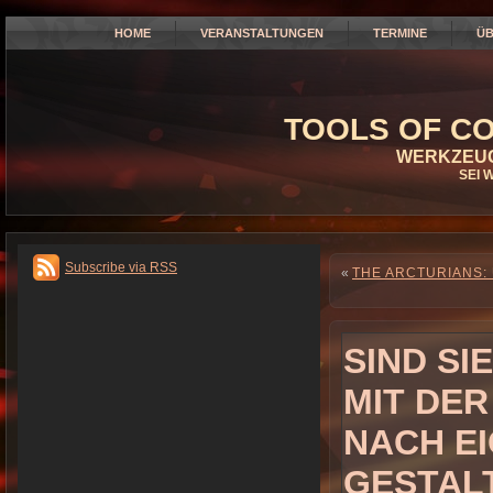
HOME
VERANSTALTUNGEN
TERMINE
ÜB
TOOLS OF CO
WERKZEUG
SEI 
Subscribe via RSS
«
THE ARCTURIANS:
SIND SI
MIT DER
NACH E
GESTAL