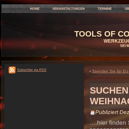
HOME
VERANSTALTUNGEN
TERMINE
ÜB
TOOLS OF CO
WERKZEUG
SEI 
Subscribe via RSS
«
Spenden Sie für EU
SUCHEN
WEIHNA
Publiziert
Dez
….hier finden 